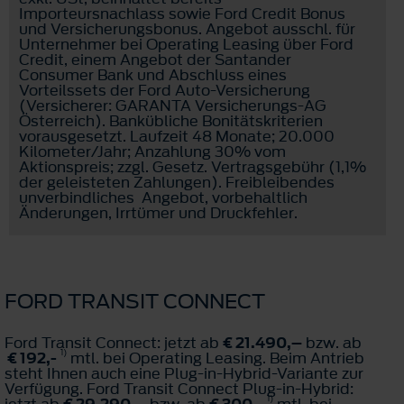
Importeursnachlass sowie Ford Credit Bonus
und Versicherungsbonus. Angebot ausschl. für
Unternehmer bei Operating Leasing über Ford
Credit, einem Angebot der Santander
Consumer Bank und Abschluss eines
Vorteilssets der Ford Auto-Versicherung
(Versicherer: GARANTA Versicherungs-AG
Österreich). Bankübliche Bonitätskriterien
vorausgesetzt. Laufzeit 48 Monate; 20.000
Kilometer/Jahr; Anzahlung 30% vom
Aktionspreis; zzgl. Gesetz. Vertragsgebühr (1,1%
der geleisteten Zahlungen). Freibleibendes
unverbindliches Angebot, vorbehaltlich
Änderungen, Irrtümer und Druckfehler.
FORD TRANSIT CONNECT
Ford Transit Connect: jetzt ab
€ 21.490,–
bzw. ab
1)
€ 192,-
mtl. bei Operating Leasing. Beim Antrieb
steht Ihnen auch eine Plug-in-Hybrid-Variante zur
Verfügung. Ford Transit Connect Plug-in-Hybrid:
1)
jetzt ab
€ 29.290,–
bzw. ab
€ 300,-
mtl. bei